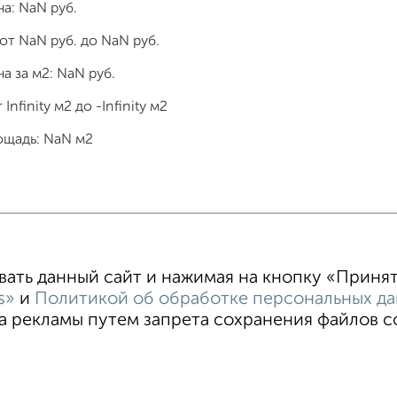
на:
NaN
руб.
 от
NaN
руб. до
NaN
руб.
а за м2:
NaN
руб.
т
Infinity
м2 до
-Infinity
м2
ощадь:
NaN
м2
тные
4‑комнатные
Квартиры студии
От застройщи
В новостройке
В строящемся доме
В новом доме
ть данный сайт и нажимая на кнопку «Принять
s»
и
Политикой об обработке персональных д
 рекламы путем запрета сохранения файлов coo
тельское соглашение
Рязань, улица Право-Лыбедская 40
ти
Статьи
Блог
Риэлторы
Агентства
стить объявление
Скачать приложение
Соцсети (vk.com | t