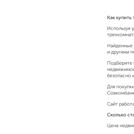
Как купить
Используя 
трехкомнатн
Найденные 
и другими 
Подберите 
недвижимос
безопасно и
Для покупки
Совкомбанк,
Сайт работа
Сколько ст
Цена недви