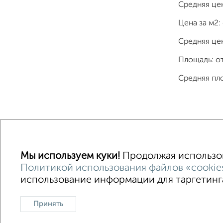
Средняя це
Цена за м2:
Средняя цен
Площадь: о
Средняя пл
Однокомнатные
Двухкомнатные
Трехкомна
Мы используем куки!
Продолжая использова
Политикой использования файлов «cookie
использование информации для таргетинга
Контакты
Политика конфиденциальности
Пользова
О проекте
Реклама на портале
Новос
Принять
Консультации по недвижимости
Разме