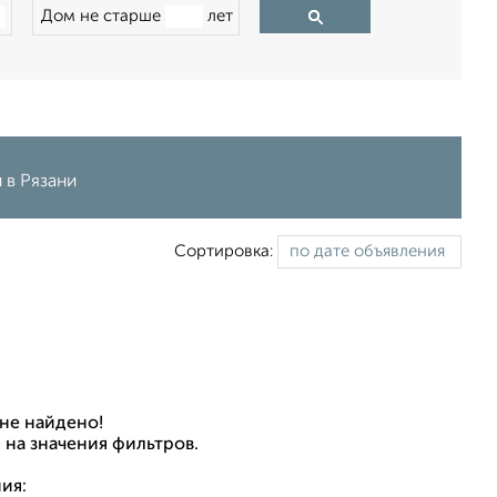
Дом не старше
лет
 в Рязани
Сортировка:
не найдено!
 на значения фильтров.
ия: