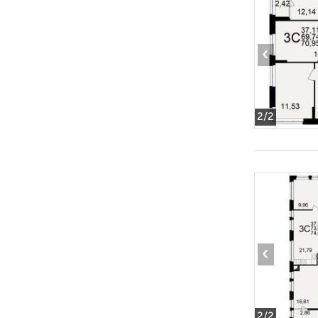
‹
2
/2
‹
2
/2