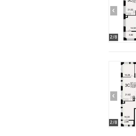
‹
2
/8
‹
2
/8