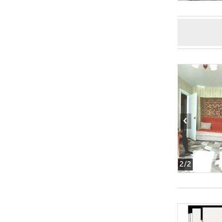
‹
2
/2