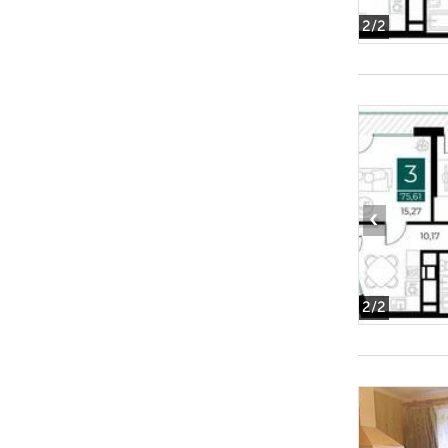
2
/2
‹
2
/2