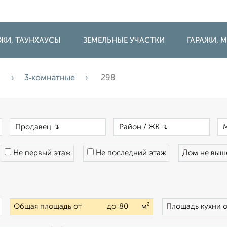
ДЖИ, ТАУНХАУСЫ
ЗЕМЕЛЬНЫЕ УЧАСТКИ
ГАРАЖИ,
а
3‑комнатные
298
×
×
×
Не первый этаж
Не последний этаж
Дом не вы
×
Общая площадь от
до
м²
Площадь кухни 