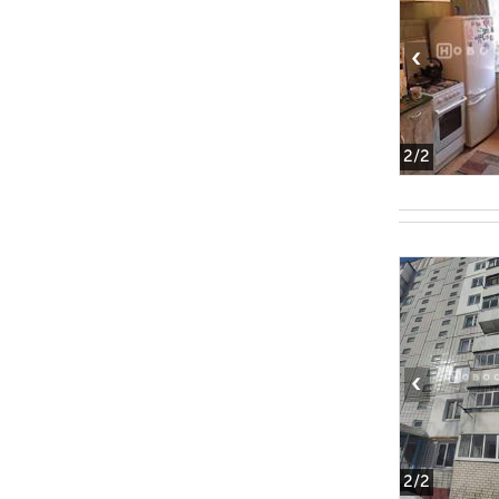
‹
2
/2
‹
2
/2