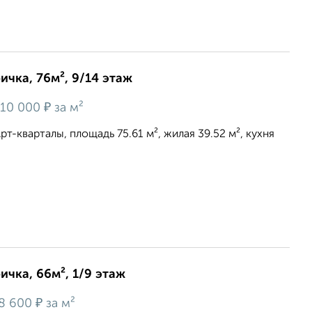
ичка, 76м², 9/14 этаж
₽
10 000
за м²
рт-кварталы, площадь 75.61 м², жилая 39.52 м², кухня
ичка, 66м², 1/9 этаж
₽
8 600
за м²