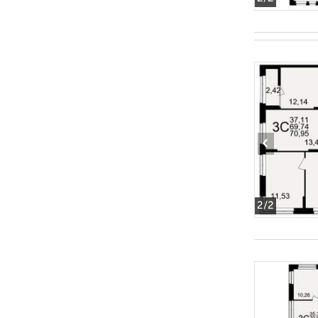
‹
2
/2