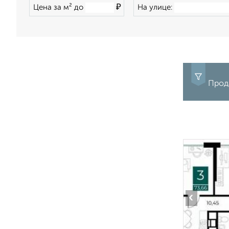
₽
Цена за м² до
На улице:
Прода
‹