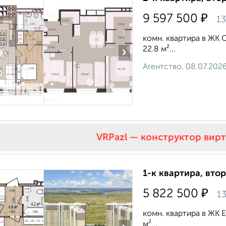
₽
9 597 500
13
комн. квартира в ЖК О
22.8 м²...
›
Агентство, 08.07.202
VRPazl — конструктор вир
1-к квартира, втор
₽
5 822 500
13
комн. квартира в ЖК Е
м²...