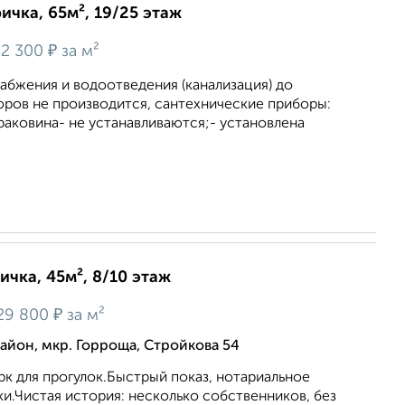
ичка, 65м², 19/25 этаж
₽
2 300
за м²
абжения и водоотведения (канализация) до
оров не производится, сантехнические приборы:
 раковина- не устанавливаются;- установлена
ичка, 45м², 8/10 этаж
₽
29 800
за м²
йон, мкр. Горроща, Стройкова 54
к для прогулок.Быстрый показ, нотариальное
и.Чистая история: несколько собственников, без