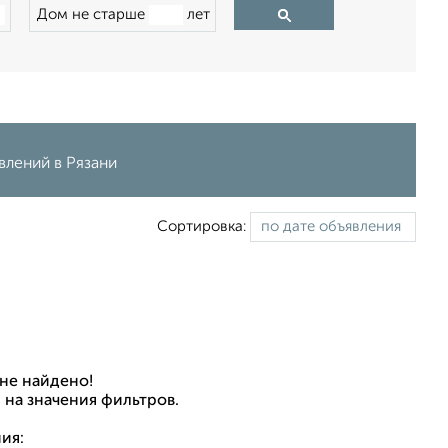
Дом не старше
лет
влений в Рязани
Сортировка:
не найдено!
 на значения фильтров.
ия: