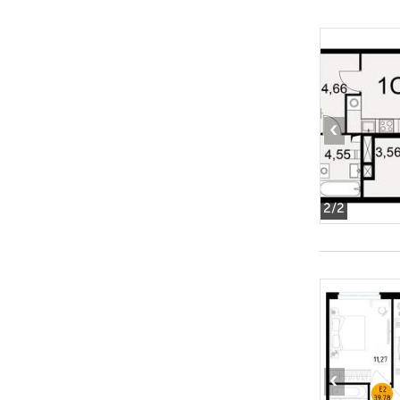
‹
2
/2
‹