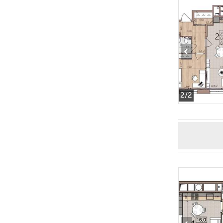
‹
2
/2