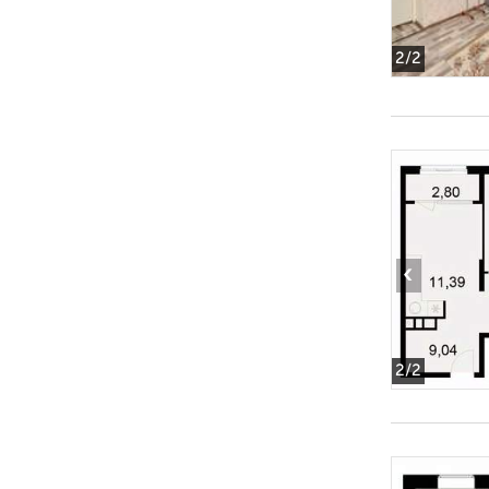
2
/2
‹
2
/2