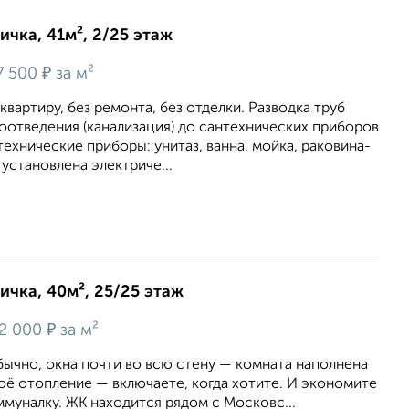
ичка, 41м², 2/25 этаж
₽
7 500
за м²
вартиру, без ремонта, без отделки. Разводка труб
оотведения (канализация) до сантехнических приборов
технические приборы: унитаз, ванна, мойка, раковина-
 установлена электриче...
ичка, 40м², 25/25 этаж
₽
2 000
за м²
ычно, окна почти во всю стену — комната наполнена
воё отопление — включаете, когда хотите. И экономите
муналку. ЖК находится рядом с Московс...