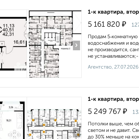
1-к квартира, втор
₽
5 161 820
12
Продам 5‑комнатную к
водоснабжения и вод
›
не производится, сан
не устанавливаются;-
Агентство, 27.07.2026
1-к квартира, втор
₽
5 249 767
13
Потолки выше, чем об
светом и не давит. С
›
до 30% меньше на ком