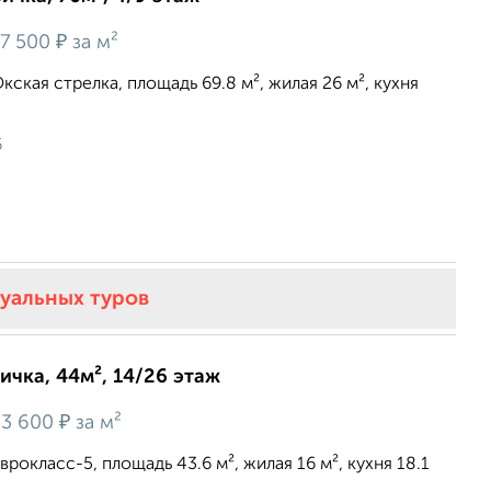
₽
7 500
за м²
кская стрелка, площадь 69.8 м², жилая 26 м², кухня
6
туальных туров
ичка, 44м², 14/26 этаж
₽
3 600
за м²
врокласс-5, площадь 43.6 м², жилая 16 м², кухня 18.1