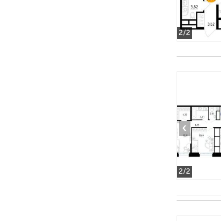
2
/2
‹
2
/2