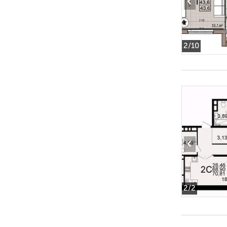
‹
2
/10
‹
2
/2