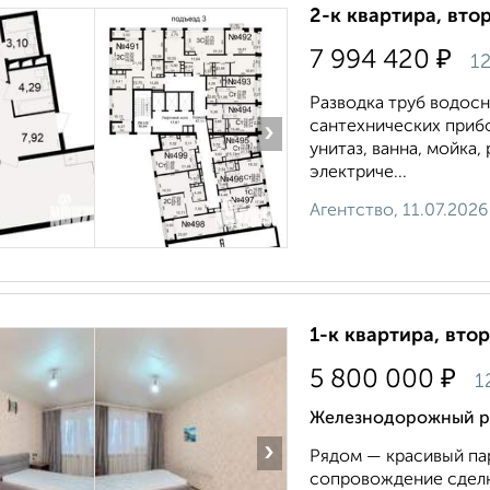
2-к квартира, втор
₽
7 994 420
12
Разводка труб водосн
сантехнических приб
›
унитаз, ванна, мойка,
электриче...
Агентство, 11.07.2026
1-к квартира, втор
₽
5 800 000
1
Железнодорожный ра
›
Рядом — красивый пар
сопровождение сделк