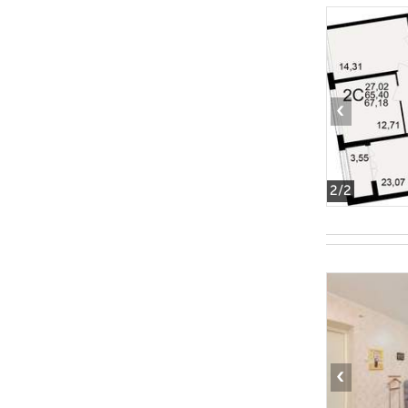
‹
2
/2
‹