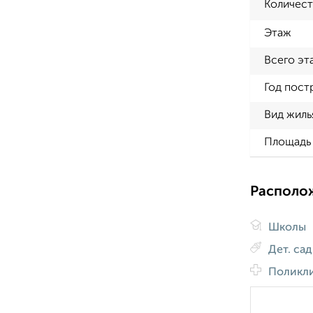
Количест
Этаж
Всего эт
Год пост
Вид жиль
Площадь 
Располо
Школы
Дет. са
Поликл