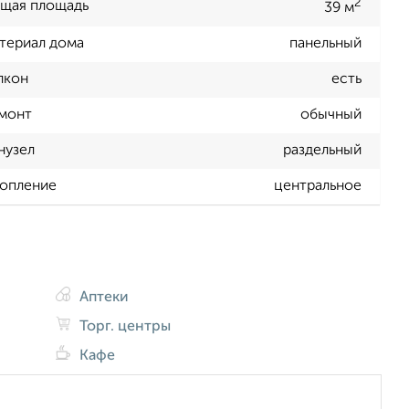
2
щая площадь
39 м
териал дома
панельный
лкон
есть
монт
обычный
нузел
раздельный
опление
центральное
Аптеки
Торг. центры
Кафе