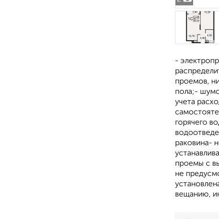
- электропр
распределит
проемов, н
пола;- шум
учета расхо
самостояте
горячего во
водоотведен
раковина- 
устанавлив
проемы с в
не предусм
установлен
вещанию, и