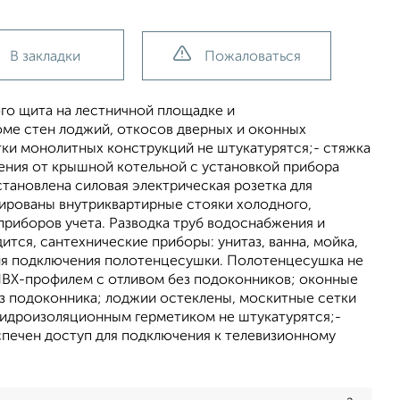
В закладки
Пожаловаться
ого щита на лестничной площадке и
роме стен лоджий, откосов дверных и оконных
тки монолитных конструкций не штукатурятся;- стяжка
ения от крышной котельной с установкой прибора
становлена силовая электрическая розетка для
ированы внутриквартирные стояки холодного,
приборов учета. Разводка труб водоснабжения и
тся, сантехнические приборы: унитаз, ванна, мойка,
 для подключения полотенцесушки. Полотенцесушка не
ПВХ-профилем с отливом без подоконников; оконные
з подоконника; лоджии остеклены, москитные сетки
гидроизоляционным герметиком не штукатурятся;-
спечен доступ для подключения к телевизионному