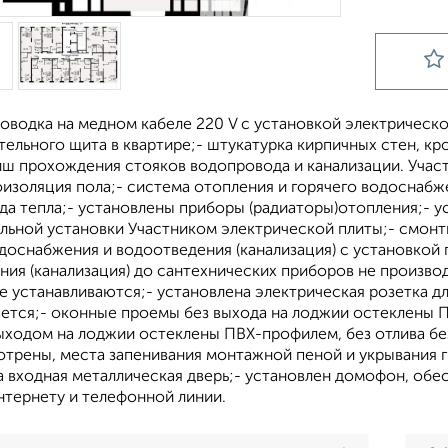
оводка на медном кабеле 220 V с установкой электрическ
ельного щита в квартире;- штукатурка кирпичных стен, к
иш прохождения стояков водопровода и канализации. Учас
оизоляция пола;- система отопления и горячего водоснабж
да тепла;- установлены приборы (радиаторы)отопления;- у
льной установки Участником электрической плиты;- смонт
доснабжения и водоотведения (канализация) с установкой 
ия (канализация) до сантехнических приборов не производи
не устанавливаются;- установлена электрическая розетка
ается;- оконные проемы без выхода на лоджии остеклены 
ыходом на лоджии остеклены ПВХ-профилем, без отлива бе
отрены, места запенивания монтажной пеной и укрывания 
а входная металлическая дверь;- установлен домофон, обе
нтернету и телефонной линии.