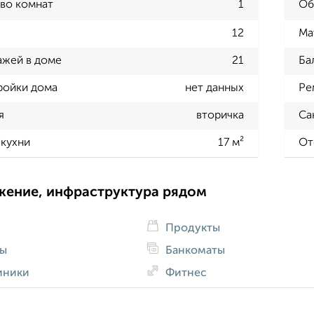
во комнат
1
Об
12
Ма
ажей в доме
21
Ба
ройки дома
нет данных
Ре
я
вторичка
Са
кухни
17 м²
От
жение, инфраструктура рядом
Продукты
ды
Банкоматы
иники
Фитнес