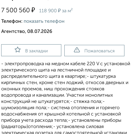
₽
7 500 560
₽
118 900
за м²
Телефон:
показать телефон
Агентство, 08.07.2026
В закладки
Пожаловаться
- электропроводка на медном кабеле 220 V с установкой
электрического щита на лестничной площадке и
распределительного щита в квартире;- штукатурка
кирпичных стен, кроме стен лоджий, откосов дверных и
оконных проемов, ниш прохождения стояков
водопровода и канализации. Участки монолитных
конструкций не штукатурятся;- стяжка пола;-
шумоизоляция пола;- система отопления и горячего
водоснабжения от крышной котельной с установкой
прибора учета расхода тепла;- установлены приборы
(радиаторы)отопления;- установлена силовая
электрическая розетка для самостоятельной установки