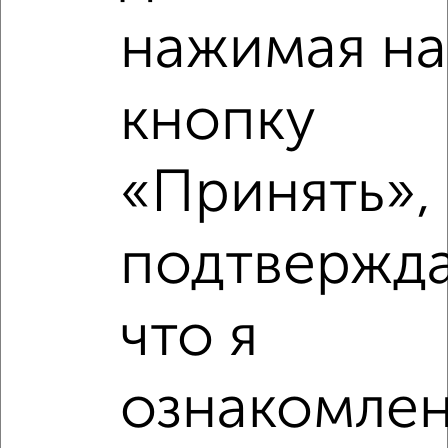
нажимая на
кнопку
‹
›
«Принять», 
2
/2
1-к квартира, вторичка, 31м², 11/16 этаж
подтвержд
₽
₽
3 200 000
104 100
за м²
Московский район, мкр. Канищево, ЖК 9-10-й, Княжье Поле
16к1
что я
Агентство, 27.07.2026
ознакомлен