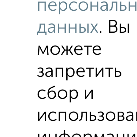
персональ
Московский район, Молодцова 9
Агентство, 23.07.2026
данных
. Вы
можете
‹
›
запретить
2
/9
1-к квартира, вторичка, 34м², 8/9 этаж
сбор и
₽
₽
2 890 000
85 000
за м²
Московский район, мкр. Канищево, ЖК 3-й, Бирюзова 21
Агентство, 23.07.2026
использова
VRPazl — конструктор виртуальных туров