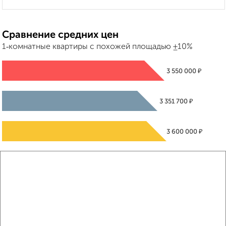
Сравнение средних цен
1‑комнатные квартиры с похожей площадью ±10%
₽
3 550 000
₽
3 351 700
₽
3 600 000
Средняя цена район
Это предложение
Средняя цена по городу
Похожие предложения рядом
1‑комнатные квартиры недалеко от