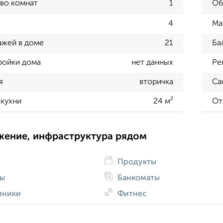
во комнат
1
Об
4
Ма
ажей в доме
21
Ба
ройки дома
нет данных
Ре
я
вторичка
Са
кухни
24 м²
От
жение, инфраструктура рядом
Продукты
ды
Банкоматы
иники
Фитнес