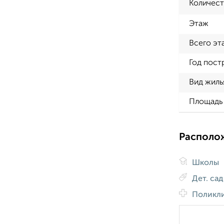
Количест
Этаж
Всего эт
Год пост
Вид жиль
Площадь 
Располо
Школы
Дет. са
Поликл