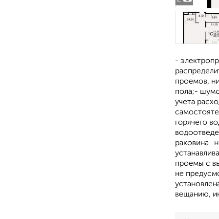
- электропр
распределит
проемов, н
пола;- шум
учета расхо
самостояте
горячего во
водоотведен
раковина- 
устанавлив
проемы с в
не предусм
установлен
вещанию, и