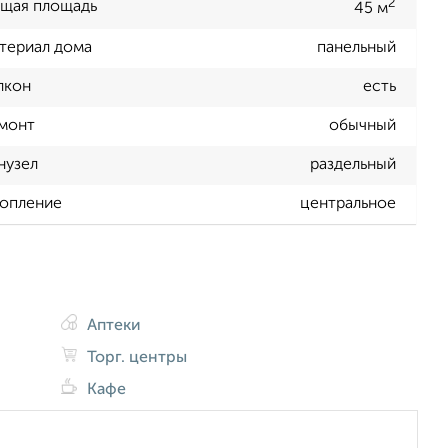
2
щая площадь
45 м
териал дома
панельный
лкон
есть
монт
обычный
нузел
раздельный
опление
центральное
Аптеки
Торг. центры
Кафе