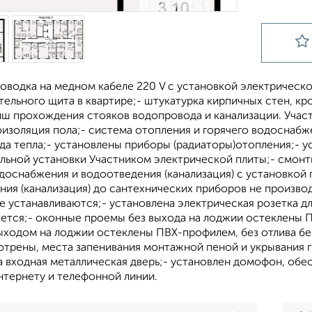
оводка на медном кабеле 220 V с установкой электрическ
ельного щита в квартире;- штукатурка кирпичных стен, к
иш прохождения стояков водопровода и канализации. Учас
оизоляция пола;- система отопления и горячего водоснабж
да тепла;- установлены приборы (радиаторы)отопления;- у
льной установки Участником электрической плиты;- смонт
доснабжения и водоотведения (канализация) с установкой 
ия (канализация) до сантехнических приборов не производи
не устанавливаются;- установлена электрическая розетка
ается;- оконные проемы без выхода на лоджии остеклены 
ыходом на лоджии остеклены ПВХ-профилем, без отлива бе
отрены, места запенивания монтажной пеной и укрывания 
а входная металлическая дверь;- установлен домофон, обе
нтернету и телефонной линии.