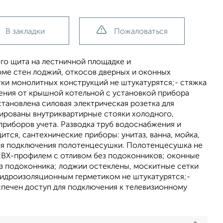
В закладки
Пожаловаться
ого щита на лестничной площадке и
роме стен лоджий, откосов дверных и оконных
тки монолитных конструкций не штукатурятся;- стяжка
ения от крышной котельной с установкой прибора
становлена силовая электрическая розетка для
ированы внутриквартирные стояки холодного,
приборов учета. Разводка труб водоснабжения и
тся, сантехнические приборы: унитаз, ванна, мойка,
 для подключения полотенцесушки. Полотенцесушка не
ПВХ-профилем с отливом без подоконников; оконные
з подоконника; лоджии остеклены, москитные сетки
гидроизоляционным герметиком не штукатурятся;-
спечен доступ для подключения к телевизионному