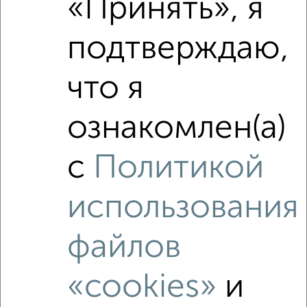
«Принять», я
подтверждаю,
что я
ознакомлен(а)
с
Политикой
использования
файлов
«cookies»
и
Рядом, с меньшей ценой
Недалеко от с ценой ниже