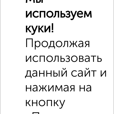
используем
Сравнение средних цен
2‑комнатные квартиры с похожей площадью ±10%
куки!
₽
8 280 000
Продолжая
₽
6 810 960
использовать
₽
8 190 000
данный сайт и
Средняя цена район
нажимая на
Это предложение
Средняя цена по городу
кнопку
Похожие предложения рядом
2‑комнатные квартиры недалеко от