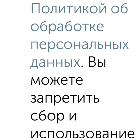
Политикой об
обработке
‹
›
персональных
данных
. Вы
2
/2
2-к квартира, вторичка, 58м², 4/5 этаж
можете
₽
₽
6 700 000
115 600
за м²
Московский район, Луговая 3
Агентство, 27.07.2026
запретить
сбор и
использование
‹
›