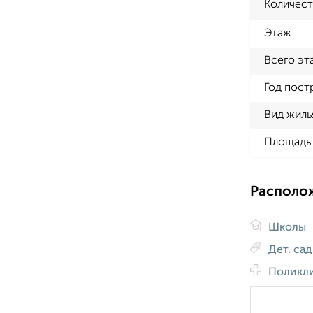
Количест
Этаж
Всего эт
Год пост
Вид жиль
Площадь 
Располо
Школы
Дет. са
Поликл