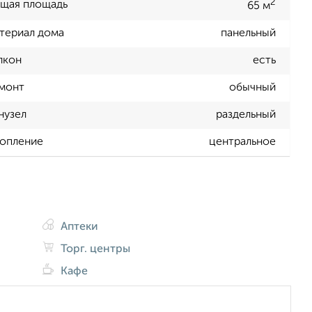
2
щая площадь
65 м
териал дома
панельный
лкон
есть
монт
обычный
нузел
раздельный
опление
центральное
Аптеки
Торг. центры
Кафе