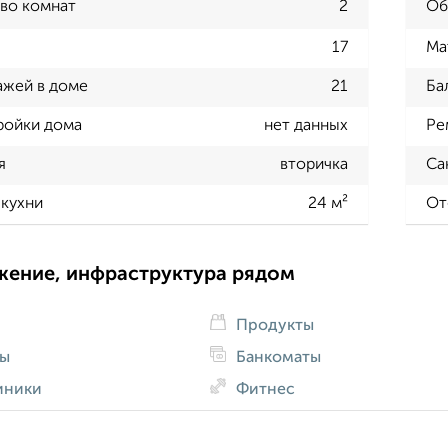
во комнат
2
Об
17
Ма
ажей в доме
21
Ба
ройки дома
нет данных
Ре
я
вторичка
Са
кухни
24 м²
От
жение, инфраструктура рядом
Продукты
ды
Банкоматы
иники
Фитнес