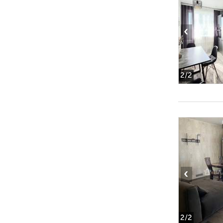
‹
2
/2
‹
2
/2