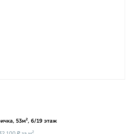
ичка, 53м², 6/19 этаж
₽
32 100
за м²