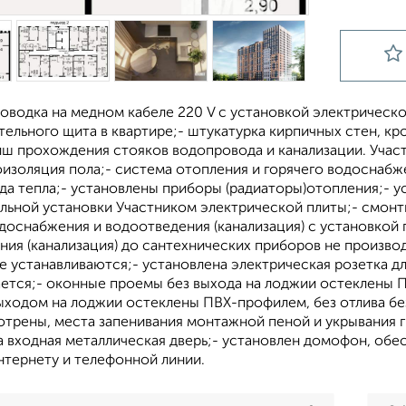
оводка на медном кабеле 220 V с установкой электрическ
ельного щита в квартире;- штукатурка кирпичных стен, к
иш прохождения стояков водопровода и канализации. Учас
оизоляция пола;- система отопления и горячего водоснабж
да тепла;- установлены приборы (радиаторы)отопления;- у
льной установки Участником электрической плиты;- смонт
доснабжения и водоотведения (канализация) с установкой 
ия (канализация) до сантехнических приборов не производи
не устанавливаются;- установлена электрическая розетка
ается;- оконные проемы без выхода на лоджии остеклены 
ыходом на лоджии остеклены ПВХ-профилем, без отлива бе
отрены, места запенивания монтажной пеной и укрывания 
а входная металлическая дверь;- установлен домофон, обе
нтернету и телефонной линии.