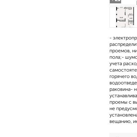
- электропр
распределит
проемов, н
пола;- шум
учета расхо
самостояте
горячего во
водоотведен
раковина- 
устанавлив
проемы с в
не предусм
установлен
вещанию, и