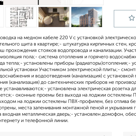
оводка на медном кабеле 220 V с установкой электрическ
ельного щита в квартире;- штукатурка кирпичных стен, к
иш прохождения стояков водопровода и канализации. Учас
оизоляция пола;- система отопления и горячего водоснабж
да тепла;- установлены приборы (радиаторы)отопления;- у
льной установки Участником электрической плиты;- смонт
доснабжения и водоотведения (канализация) с установкой 
ия (канализация) до сантехнических приборов не производи
не устанавливаются;- установлена электрическая розетка
ается;- оконные проемы без выхода на лоджии остеклены 
ыходом на лоджии остеклены ПВХ-профилем, без отлива бе
отрены, места запенивания монтажной пеной и укрывания 
а входная металлическая дверь;- установлен домофон, обе
нтернету и телефонной линии.