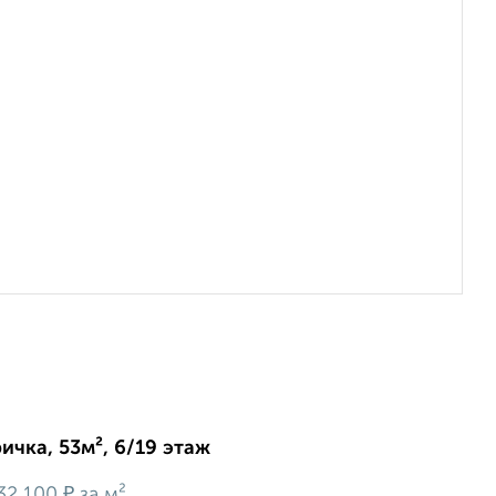
ичка, 53м², 6/19 этаж
₽
32 100
за м²