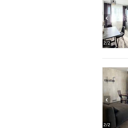
‹
2
/2
‹
2
/2