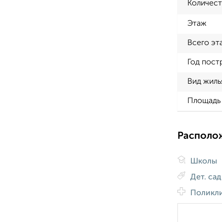
Количест
Этаж
Всего эт
Год пост
Вид жиль
Площадь 
Располо
Школы
Дет. са
Поликл