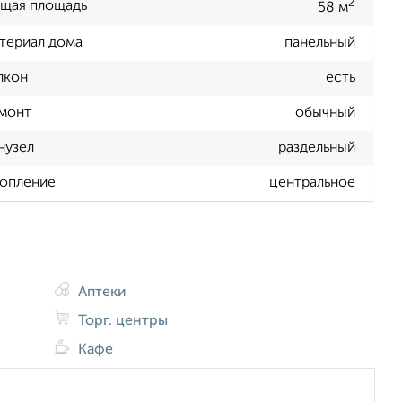
2
щая площадь
58 м
териал дома
панельный
лкон
есть
монт
обычный
нузел
раздельный
опление
центральное
Аптеки
Торг. центры
Кафе