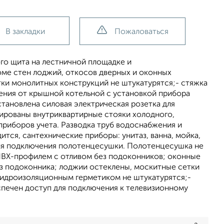
В закладки
Пожаловаться
ого щита на лестничной площадке и
роме стен лоджий, откосов дверных и оконных
тки монолитных конструкций не штукатурятся;- стяжка
ения от крышной котельной с установкой прибора
становлена силовая электрическая розетка для
ированы внутриквартирные стояки холодного,
приборов учета. Разводка труб водоснабжения и
тся, сантехнические приборы: унитаз, ванна, мойка,
 для подключения полотенцесушки. Полотенцесушка не
ПВХ-профилем с отливом без подоконников; оконные
з подоконника; лоджии остеклены, москитные сетки
гидроизоляционным герметиком не штукатурятся;-
спечен доступ для подключения к телевизионному