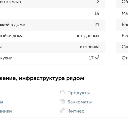
во комнат
2
Об
19
Ма
ажей в доме
21
Ба
ройки дома
нет данных
Ре
я
вторичка
Са
кухни
17 м²
От
жение, инфраструктура рядом
Продукты
ды
Банкоматы
иники
Фитнес