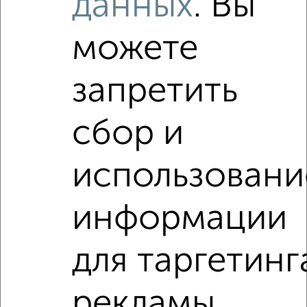
данных
. Вы
2
/2
можете
1-к квартира, вторичка, 29м², 7/11 этаж
₽
₽
3 750 000
129 800
за м²
запретить
Октябрьский район, Лизы Чайкиной 13
Агентство, 27.07.2026
сбор и
использовани
‹
›
информации
2
/2
для таргетинг
1-к квартира, вторичка, 31м², 2/5 этаж
₽
₽
3 250 000
106 300
за м²
рекламы
Железнодорожный район, мкр. Горроща, Стройкова 30