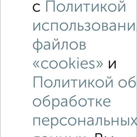
с
Политикой
использовани
файлов
‹
›
«cookies»
и
2
/2
1-к квартира, вторичка, 30м², -1/4 этаж
Политикой об
₽
₽
3 200 000
105 300
за м²
Железнодорожный район, мкр. Горроща, Пушкина 45к2
Агентство, 27.07.2026
обработке
персональны
‹
›