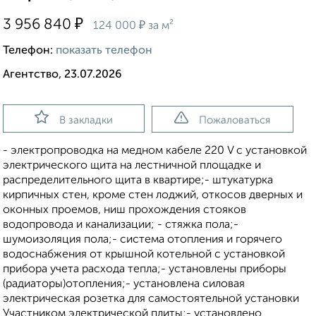
₽
3 956 840
₽
124 000
за м²
Телефон:
показать телефон
Агентство, 23.07.2026
В закладки
Пожаловаться
- электропроводка на медном кабеле 220 V с установкой
электрического щита на лестничной площадке и
распределительного щита в квартире;- штукатурка
кирпичных стен, кроме стен лоджий, откосов дверных и
оконных проемов, ниш прохождения стояков
водопровода и канализации; - стяжка пола;-
шумоизоляция пола;- система отопления и горячего
водоснабжения от крышной котельной с установкой
прибора учета расхода тепла;- установлены приборы
(радиаторы)отопления;- установлена силовая
электрическая розетка для самостоятельной установки
Участником электрической плиты;- установлено