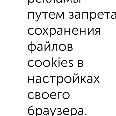
Агентство, 17.07.2026
путем запрет
1-к квартиры
Поиск по схожим параметрам:
сохранения
не первый этаж
не последний этаж
с балконом
файлов
с центральным отоплением
Вторичное жилье
в панельном доме
с раздельным санузлом
cookies в
Цена до 4 000 000 руб.
площадью до 40 м²
С домофоном
настройках
своего
Однокомнатные
Двухкомнатные
Трехкомнатные
4‑комнатные
Квартиры студии
От застройщика
Без посредников
Вторичное жилье
В новостройке
В строящемся доме
В новом доме
браузера.