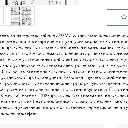
оводка на медном кабеле 220 V с установкой электрическ
ельного щита в квартире;- штукатурка кирпичных стен, к
иш прохождения стояков водопровода и канализации. Учас
оизоляция пола;- система отопления и горячего водоснабж
да тепла;- установлены приборы (радиаторы)отопления;- у
льной установки Участником электрической плиты;- смон
я), точки подключения холодного и горячего водоснабжени
 установкой приборов учета. Разводка труб водоснабжения
 производится, сантехнические приборы: унитаз, ванна, мо
кая розетка для подключения полотенцесушителя. Полотен
лоджии остеклены ПВХ-профилем с отливом без подоконни
ем, без отлива без подоконника; лоджии остеклены, моск
пеной и укрывания гидроизоляционным герметиком не штук
тановлен домофон.