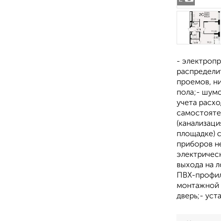
- электропр
распределит
проемов, н
пола;- шум
учета расхо
самостояте
(канализаци
площадке) с
приборов не
электричес
выхода на 
ПВХ-профил
монтажной 
дверь;- ус