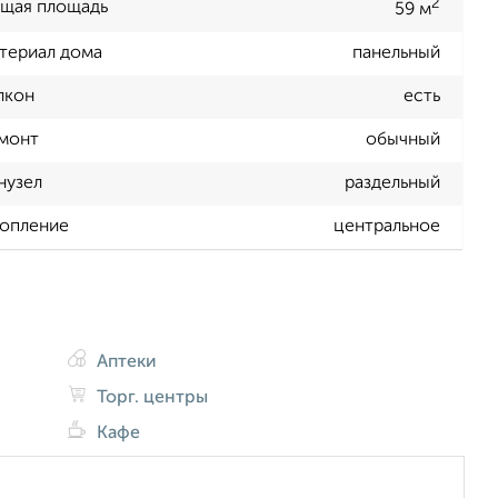
2
щая площадь
59 м
териал дома
панельный
лкон
есть
монт
обычный
нузел
раздельный
опление
центральное
Аптеки
Торг. центры
Кафе