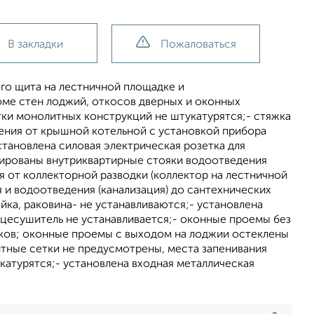
В закладки
Пожаловаться
ого щита на лестничной площадке и
роме стен лоджий, откосов дверных и оконных
тки монолитных конструкций не штукатурятся;- стяжка
ения от крышной котельной с установкой прибора
становлена силовая электрическая розетка для
тированы внутриквартирные стояки водоотведения
я от коллекторной разводки (коллектор на лестничной
 и водоотведения (канализация) до сантехнических
йка, раковина- не устанавливаются;- установлена
цесушитель не устанавливается;- оконные проемы без
ков; оконные проемы с выходом на лоджии остеклены
итные сетки не предусмотрены, места запенивания
атурятся;- установлена входная металлическая