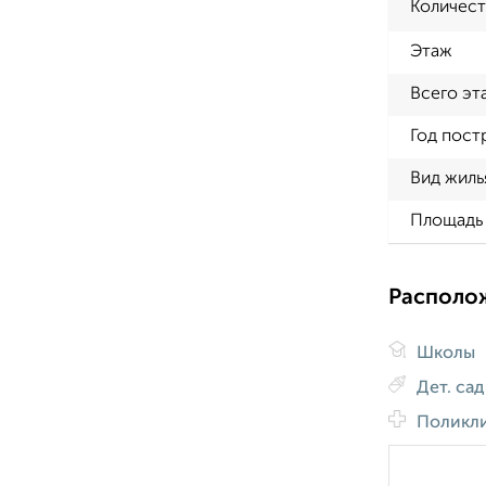
Количест
Этаж
Всего эт
Год пост
Вид жиль
Площадь 
Располо
Школы
Дет. са
Поликл