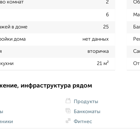
во комнат
2
Об
6
Ма
ажей в доме
25
Ба
ройки дома
нет данных
Ре
я
вторичка
Са
кухни
21 м²
От
жение, инфраструктура рядом
Продукты
ды
Банкоматы
иники
Фитнес