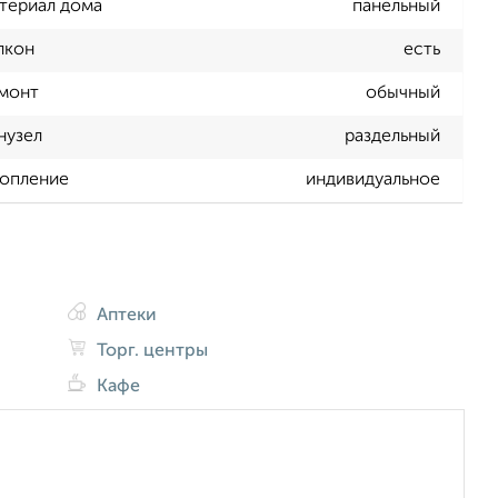
териал дома
панельный
лкон
есть
монт
обычный
нузел
раздельный
опление
индивидуальное
Аптеки
Торг. центры
Кафе