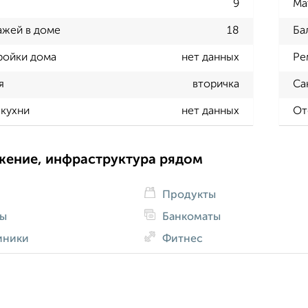
9
Ма
ажей в доме
18
Ба
ройки дома
нет данных
Ре
я
вторичка
Са
кухни
нет данных
От
жение, инфраструктура рядом
Продукты
ды
Банкоматы
иники
Фитнес