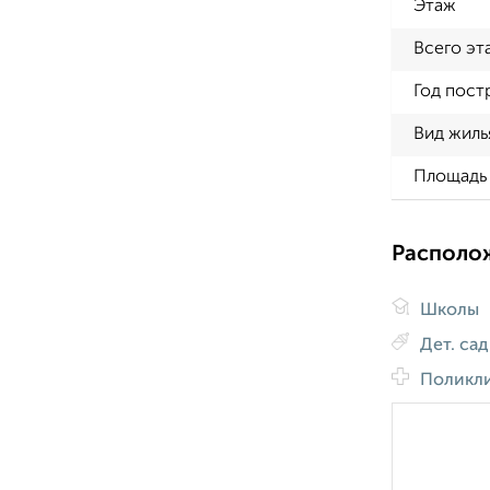
Этаж
Всего эт
Год пост
Вид жиль
Площадь 
Располо
Школы
Дет. са
Поликл