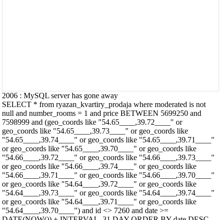
2006 : MySQL server has gone away
SELECT * from ryazan_kvartiry_prodaja where moderated is not
null and number_rooms = 1 and price BETWEEN 5699250 and
7598999 and (geo_coords like "54.65____,39.72____" or
geo_coords like "54.65____,39.73____" or geo_coords like
"54.65____,39.74____" or geo_coords like "54.65____,39.71____"
or geo_coords like "54.65____,39.70____" or geo_coords like
"54.66____,39.72____" or geo_coords like "54.66____,39.73____"
or geo_coords like "54.66____,39.74____" or geo_coords like
"54.66____,39.71____" or geo_coords like "54.66____,39.70____"
or geo_coords like "54.64____,39.72____" or geo_coords like
"54.64____,39.73____" or geo_coords like "54.64____,39.74____"
or geo_coords like "54.64____,39.71____" or geo_coords like
"54.64____,39.70____") and id <> 7260 and date >=
DATE(NOW()) + INTERVAL -31 DAY ORDER BY date DESC