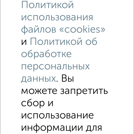
Политикой
использования
файлов «cookies»
и
Политикой об
обработке
персональных
Рядом, с меньшей ценой
данных
. Вы
Недалеко от с ценой ниже
можете запретить
2‑комнатные квартиры
сбор и
Поиск по схожим параметрам:
использование
не первый этаж
не последний этаж
с балконом
информации для
c большой кухней
с центральным отоплением