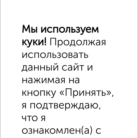
₽
7 954 950
₽
7 680 000
Мы используем
Средняя цена район
куки!
Продолжая
Это предложение
использовать
Средняя цена по городу
данный сайт и
Похожие предложения рядом
нажимая на
2‑комнатные квартиры недалеко от
кнопку «Принять»,
я подтверждаю,
что я
ознакомлен(а) с