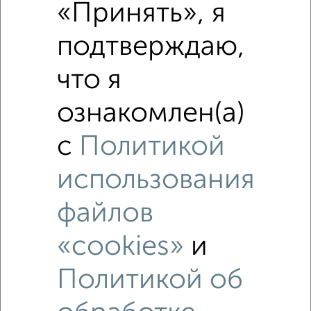
«Принять», я
₽
3 150 000
подтверждаю,
₽
5 340 000
что я
Средняя цена район
ознакомлен(а)
Это предложение
Средняя цена по городу
с
Политикой
Похожие предложения рядом
использования
2‑комнатные квартиры недалеко от Октябрьская 58
файлов
«cookies»
и
Политикой об