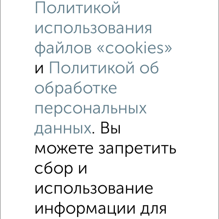
Политикой
использования
файлов «cookies»
и
Политикой об
обработке
персональных
Рядом, с меньшей ценой
данных
. Вы
Недалеко от с ценой ниже
можете запретить
1‑комнатные квартиры
сбор и
Поиск по схожим параметрам:
использование
не первый этаж
не последний этаж
с балконом
информации для
с центральным отоплением
Вторичное жилье