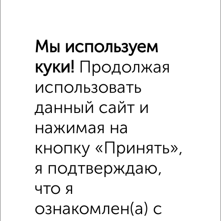
₽
5 295 000
₽
6 380 000
Мы используем
Средняя цена район
куки!
Продолжая
Это предложение
использовать
Средняя цена по городу
данный сайт и
Похожие предложения рядом
нажимая на
1‑комнатные квартиры недалеко от
кнопку «Принять»,
я подтверждаю,
что я
ознакомлен(а) с