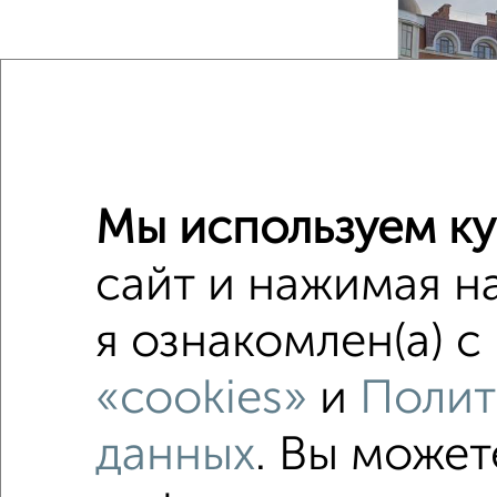
‹
2
/2
Мы используем ку
сайт и нажимая н
2-к квар
Поиск по с
я ознакомлен(а) с
не перв
«cookies»
и
Полит
с центр
данных
. Вы может
площадь