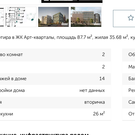
ртира в ЖК Арт-кварталы, площадь 87.7 м², жилая 35.68 м², ку
во комнат
2
Об
2
Ма
ажей в доме
14
Ба
ройки дома
нет данных
Ре
я
вторичка
Са
кухни
26 м²
От