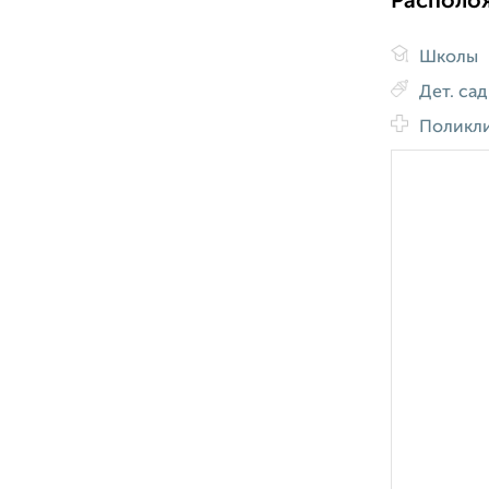
Располо
Школы
Дет. са
Поликл