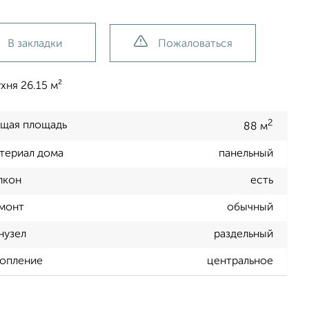
В закладки
Пожаловаться
хня 26.15 м²
2
щая площадь
88 м
териал дома
панельный
лкон
есть
монт
обычный
нузел
раздельный
опление
центральное