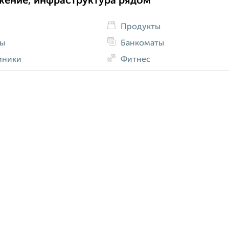
жение, инфраструктура рядом
Продукты
ды
Банкоматы
иники
Фитнес