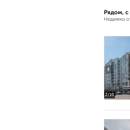
Рядом, с
Недалеко о
‹
2
/10