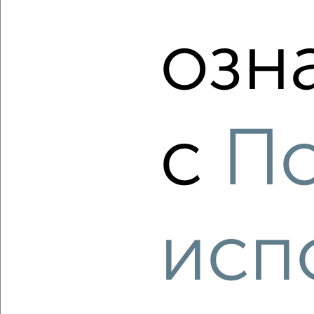
2-к квартира, вторичка, 87м², 8/14 этаж
₽
₽
16 271 280
186 000
за м²
озн
Агентство, 27.07.2026
с
П
‹
›
2
/2
2-к квартира, вторичка, 92м², 5/14 этаж
₽
₽
исп
14 675 200
160 000
за м²
Агентство, 27.07.2026