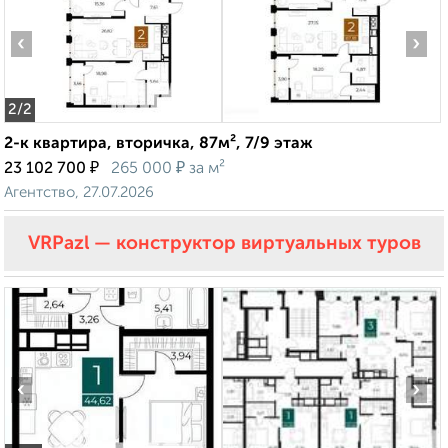
‹
›
2
/2
2-к квартира, вторичка, 87м², 7/9 этаж
₽
₽
23 102 700
265 000
за м²
Агентство, 27.07.2026
VRPazl — конструктор виртуальных туров
‹
›