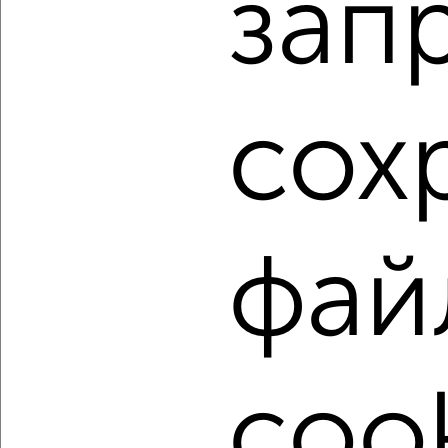
зап
3-к квартира, вторичка, 82м², 6/14 этаж
₽
₽
15 253 250
185 000
за м²
Агентство, 27.07.2026
сох
1 / 141
2
Как купить квартиру, вторичное жилье, с раздельным
санузлом в Рязани на сайте Рязань-недвижимость?
Используя удобную форму поиска с множеством
фай
фильтров и сортировкой по параметрам, вы можете
подобрать для покупки квартиру, вторичное жилье, с
раздельным санузлом в Рязани.
Найденные предложения: 8434 объявлений, можно
посмотреть в виде списка или на карте, с описанием,
расположением, ценой и другими подробностями.
cook
Подберите подходящую недвижимость из предложений
от собственников, риэлторов, застройщиков и агенств