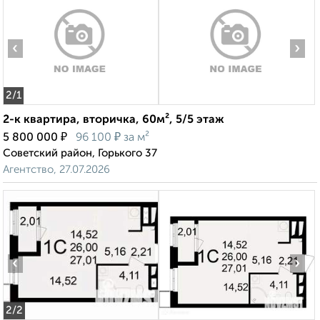
‹
›
2
/1
2-к квартира, вторичка, 60м², 5/5 этаж
₽
₽
5 800 000
96 100
за м²
Советский район, Горького 37
Агентство, 27.07.2026
‹
›
2
/2