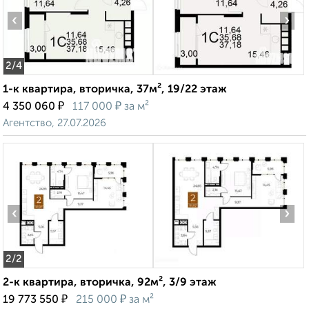
‹
›
2
/4
1-к квартира, вторичка, 37м², 19/22 этаж
₽
₽
4 350 060
117 000
за м²
Агентство, 27.07.2026
‹
›
2
/2
2-к квартира, вторичка, 92м², 3/9 этаж
₽
₽
19 773 550
215 000
за м²