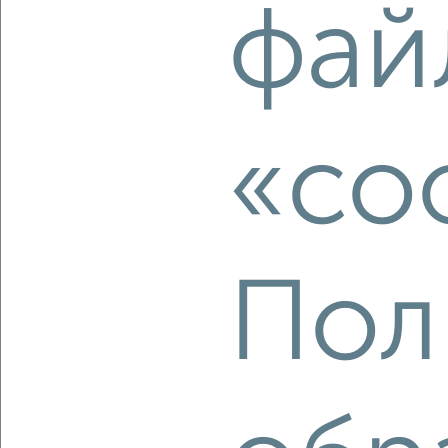
фай
‹
›
2
/2
2-к квартира, вторичка, 87м², 8/9 этаж
«co
₽
₽
23 974 500
275 000
за м²
Агентство, 27.07.2026
Пол
‹
›
2
/2
2-к квартира, вторичка, 72м², 8/9 этаж
₽
₽
19 734 000
275 000
за м²