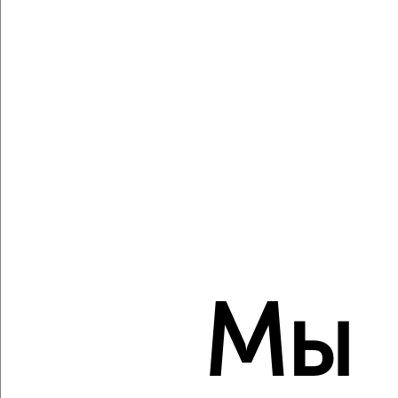
2
/9
3-к квартира, вторичка, 82м², 3/10 этаж
₽
₽
10 301 250
125 000
за м²
Агентство, 27.07.2026
Создайте виртуальный тур по вашему
пространству с VRPazl
‹
›
Мы
2
/2
1-к квартира, вторичка, 57м², 5/14 этаж
₽
₽
10 273 560
181 000
за м²