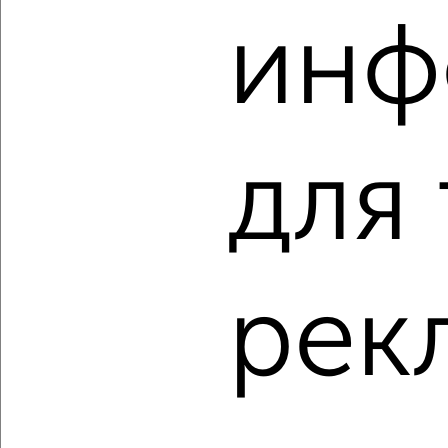
инф
‹
›
2
/2
для
1-к квартира, вторичка, 42м², 7/10 этаж
₽
₽
5 295 000
125 000
за м²
Агентство, 27.07.2026
рек
‹
›
2
/10