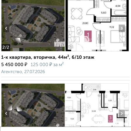
‹
›
2
/2
1-к квартира, вторичка, 44м², 6/10 этаж
₽
₽
5 450 000
125 000
за м²
Агентство, 27.07.2026
‹
›