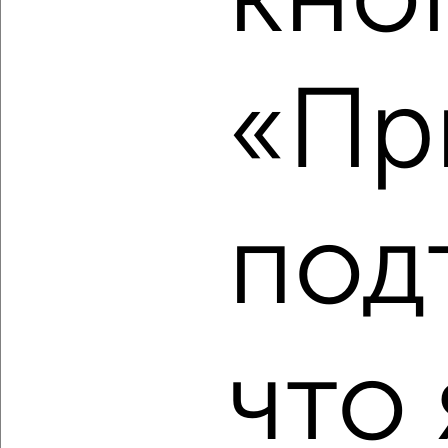
кно
‹
›
«Пр
2
/10
2-к квартира, вторичка, 79м², 5/14 этаж
₽
₽
14 293 800
180 000
за м²
под
Агентство, 27.07.2026
что 
‹
›
2
/2