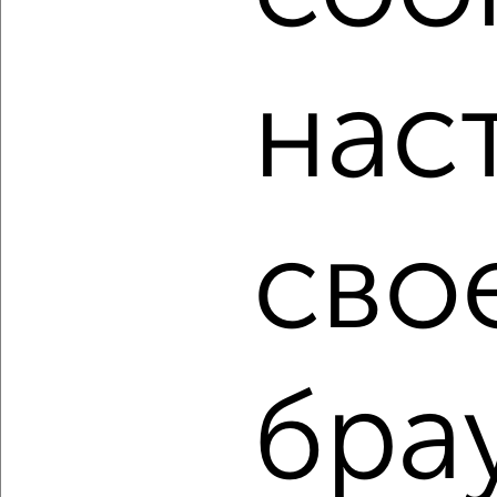
недвижимости, связаться с ними можно по телефону или
написать сообщение в любом удобном для вас
мессенджере, это безопасно и бесплатно.
нас
Для покупки квартиры доступна ипотека от крупнейших
банков России: СберБанк, ВТБ, Альфа-Банк,
Россельхозбанк, Совкомбанк, Т-Банк, Росбанк, Почта
Банк на сумму от 400 000 до 120 000 000 рублей сроком
до 30 лет.
Сайт работает во многих городах России.
сво
Сколько стоит купить квартиру в Рязани?
Цена недвижимости: мин. от
2842645
руб. до макс.
23974500
руб.
Средняя цена:
13277646
руб.
бра
Цена за м2: от
105283
руб. до
260592
руб.
Средняя цена за м2:
189680
руб.