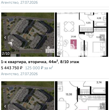
Агентство, 27.07.2026
‹
›
2
/10
1-к квартира, вторичка, 44м², 8/10 этаж
₽
₽
5 443 750
125 000
за м²
Агентство, 27.07.2026
‹
›