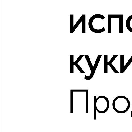
Агентство, 27.07.2026
исп
‹
›
куки
2
/2
2-к квартира, вторичка, 89м², 8/14 этаж
₽
₽
18 725 700
210 000
за м²
Агентство, 27.07.2026
Про
‹
›