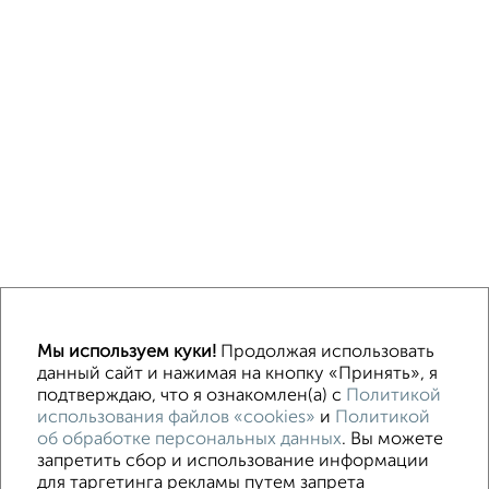
Мы используем куки!
Продолжая использовать
Машиноместа в паркинге
Без посредников
данный сайт и нажимая на кнопку «Принять», я
подтверждаю, что я ознакомлен(а) с
Политикой
использования файлов «cookies»
и
Политикой
Контакты
Политика конфиденциальности
об обработке персональных данных
. Вы можете
Пользовательское соглашение
Рязань, улица Право-Лыбедская 40
запретить сбор и использование информации
© 2015–2026
Сайт-доска объявлений недвижимости
О проекте
для таргетинга рекламы путем запрета