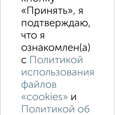
«Принять», я
подтверждаю,
7
что я
Комната в 2-к квартире, посуточно, 16м², 2/10 этаж
₽
1 000
в сутки
ознакомлен(а)
ЖК Народный бульвар, Народный бульвар 11
с
Политикой
использования
файлов
«cookies»
и
10
Политикой об
Комната в общежитии, посуточно, 18м², 1/5 этаж