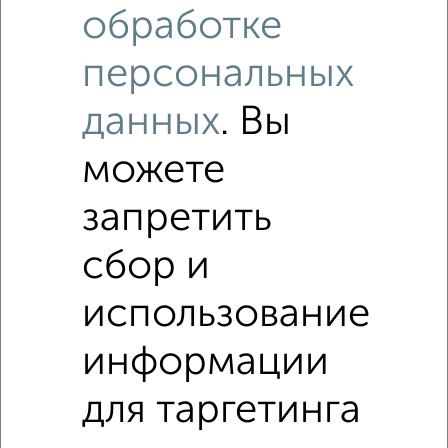
₽
350
в сутки
обработке
Черновицкая 23к3
персональных
данных
. Вы
можете
запретить
3
сбор и
Комната в общежитии, посуточно, 12м², 4/5 этаж
₽
800
в сутки
использование
Шевченко 3
информации
для таргетинга