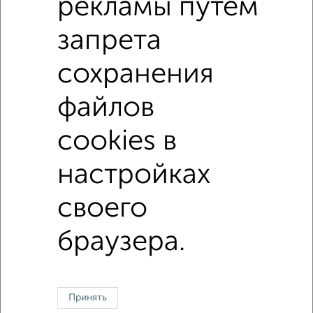
рекламы путем
запрета
6
сохранения
Комната в 4-к квартире, посуточно, 25м², 5/10 этаж
₽
500
в сутки
файлов
Касимовское шоссе 65
cookies в
1 / 1
настройках
своего
В общежитии
В коммуналке
Без посредников
На сутки
браузера.
Контакты
Политика конфиденциальности
Пользовательское соглашение
Рязань, улица Право-Лыбедская 40
© 2015–2026
Сайт-доска объявлений недвижимости
О проекте
Реклама на портале
Новости
Статьи
Блог
Риэлторы
Агентства
Принять
Застройщики
Ипотечный калькулятор